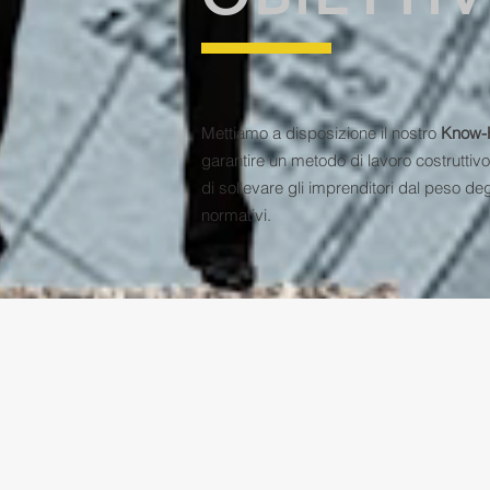
Mettiamo a disposizione il nostro
Know-
garantire un metodo di lavoro costruttivo 
di sollevare gli imprenditori dal peso d
normativi.