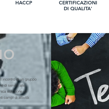
HACCP
CERTIFICAZIONI
DI QUALITA'
MO
l’incontro di un gruppo
e di servizi alle
'unica soluzione un
i campi di attività:
;