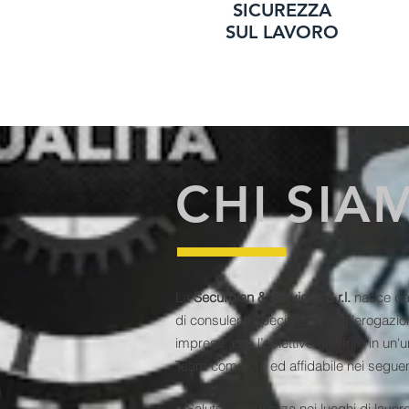
SICUREZZA
SUL LAVORO
CHI SIA
La
Securplan & Services S.r.l.
nasce dal
di consulenti specializzati nell’erogazion
imprese, con l’obiettivo di offrire in un
Team completo ed affidabile nei seguent
• Salute e sicurezza nei luoghi di lavoro