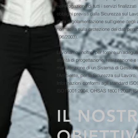
nell’erogazione di tutti i servizi finalizza
obblighi previsti dalla Sicurezza sul Lav
dalla regolamentazione sull'igiene degli
normativa sulla protezione dei dati perso
196/2003).
Lavoriamo, inoltre, per fornire un’adegua
attività di progettazione, realizzazione 
manutenzione di un Sistema di Gestione 
l'Ambiente, per la Sicurezza sul Lavoro, 
Informazioni conformi agli standard ISO
ISO14001:2004, OHSAS 18001:2007, IS
IL NOST
O
BIETTI