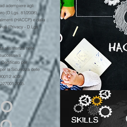
ti ad adempiere agli
oro (D.Lgs. 81/2008),
 alimenti (HACCP) e dalla
nali (Privacy - D.Lgs
ta assistenza nelle
e successiva
Certificato per
per la Sicurezza delle
9001:2 a008,
O27001:2005.
RO
VO