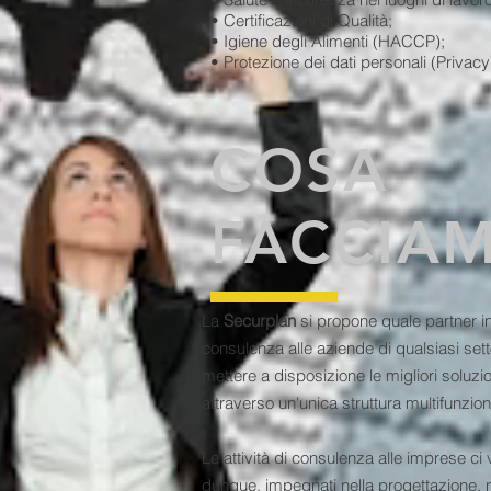
• Certificazioni di Qualità;
• Igiene degli Alimenti (HACCP);
• Protezione dei dati personali (Privacy
COSA
FACCIA
La
Securplan
si propone quale partner in
consulenza alle aziende di qualsiasi sett
mettere a disposizione le migliori soluzio
attraverso un'unica struttura multifunzion
Le attività di consulenza alle imprese ci
dunque, impegnati nella progettazione, n