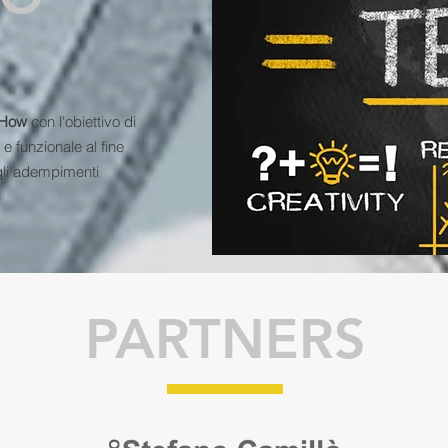
How
con l'obiettivo di
e funzionale al fine
egli adempimenti
PARTNERS