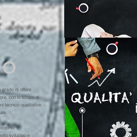
).
MO
 grado di offrire
ore, con lo scopo di
ni tecnico-qualitative
ale.
 vedono,
ello sviluppo e